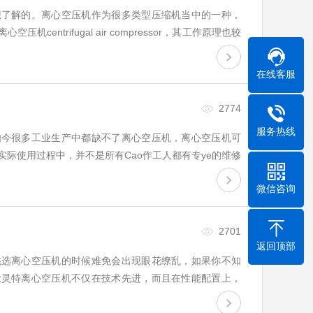
想了解的。离心空压机作为很多类型压缩机当中的一种，
centrifugal air compressor，其工作原理也较
行介绍，希望对大家有所帮助。离心空压机工作原理图离
在线客服
2774
服务热线
如今很多工业生产中都缺不了离心空压机，离心空压机可
际使用过程中，并不是所有Cao作工人都有专ye的维修
障与维修很重要。不过我们可以求助离心空压机品牌的售
微信咨询
2701
返回顶部
挑选离心空压机的时候难免会出现眼花缭乱，如果你不知
钛灵特离心空压机不仅在技术先进，而且在性能配置上，
可靠、耐用、高性价比著称，下面小编就来带你了解一下。