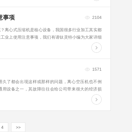
意事项
2104
呢？离心式压缩机是核心设备，我国很多行业加工其实都
在工业上使用注意事项，我们有请钛灵特小编为大家详细
注意什么呢?机械强度：离心式压缩机重要部分就是受压
1571
用久了都会出现这样或那样的问题，离心空压机也不例
通用设备之一，其故障往往会给公司带来很大的经济损
加强空压机的日常管理工作，定期进行维修，促进设备的
4
>>